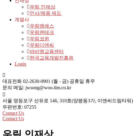
인재상
우림 인재상
인사/채용 제도
계열사
우림엠에스
우림맨테크
우림코윈
우림디앤씨
바비엥교육센터
한국교육개발진흥원
Login
대표전화 02-2630-0901
(월 - 금) 공휴일 휴무
문의 메일:
jwsong@woo-lim.co.kr
서울 영등포구 선유로 146,
310호(양평동3가, 이앤씨드림타워)
우편번호: 07255
Contact Us
Contact Us
우림 인재상