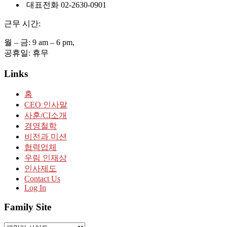
대표전화 02-2630-0901
근무 시간:
월 – 금: 9 am – 6 pm,
공휴일: 휴무
Links
홈
CEO 인사말
사훈/CI소개
경영철학
비전과 미션
협력업체
우림 인재상
인사제도
Contact Us
Log In
Family Site