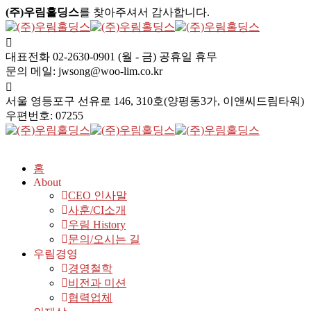
(주)우림홀딩스
를 찾아주셔서 감사합니다.
대표전화 02-2630-0901
(월 - 금) 공휴일 휴무
문의 메일:
jwsong@woo-lim.co.kr
서울 영등포구 선유로 146,
310호(양평동3가, 이앤씨드림타워)
우편번호: 07255
홈
About
CEO 인사말
사훈/CI소개
우림 History
문의/오시는 길
우림경영
경영철학
비전과 미션
협력업체