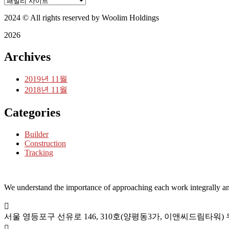
2024
© All rights reserved by Woolim Holdings
2026
Archives
2019년 11월
2018년 11월
Categories
Builder
Construction
Tracking
We understand the importance of approaching each work integrally an
서울 영등포구 선유로 146,
310호(양평동3가, 이앤씨드림타워) 우